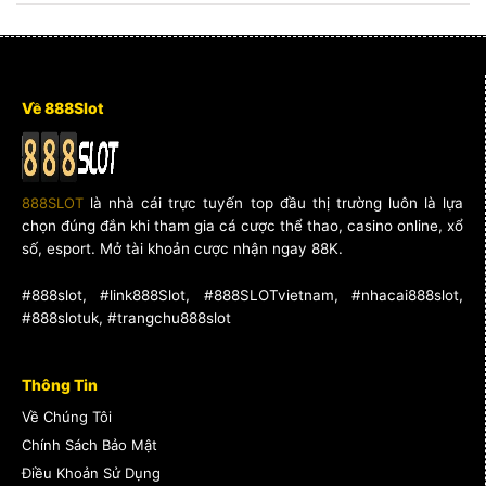
Về 888Slot
888SLOT
là nhà cái trực tuyến top đầu thị trường luôn là lựa
chọn đúng đắn khi tham gia cá cược thể thao, casino online, xổ
số, esport. Mở tài khoản cược nhận ngay 88K.
#888slot, #link888Slot, #888SLOTvietnam, #nhacai888slot,
#888slotuk, #trangchu888slot
Thông Tin
Về Chúng Tôi
Chính Sách Bảo Mật
Điều Khoản Sử Dụng