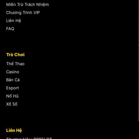
Miễn Trừ Trách Nhiệm
Chương Trình VIP
Liên Hệ
FAQ
Trò Chơi
Thể Thao
Casino
Bắn Cá
Esport
Nổ Hũ
Xổ Số
Liên Hệ