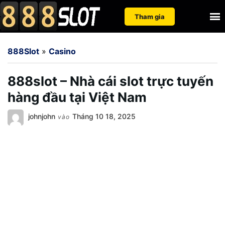
Nhảy
Tìm
Tham gia
đến
kiếm
nội
cho:
888Slot
»
Casino
dung
888slot – Nhà cái slot trực tuyến
hàng đầu tại Việt Nam
johnjohn
Tháng 10 18, 2025
vào
888slot thường có các chương trình khuyến mãi hấp
dẫn, vòng quay miễn phí và phần thưởng dành cho
người chơi thân thiết. Theo dõi bảng tin để không
bỏ lỡ ưu đãi giới thiệu và chương trình tích điểm.
An toàn và thanh toán