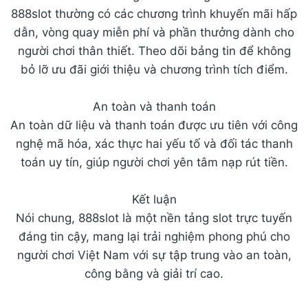
888slot thường có các chương trình khuyến mãi hấp
dẫn, vòng quay miễn phí và phần thưởng dành cho
người chơi thân thiết. Theo dõi bảng tin để không
bỏ lỡ ưu đãi giới thiệu và chương trình tích điểm.
An toàn và thanh toán
An toàn dữ liệu và thanh toán được ưu tiên với công
nghệ mã hóa, xác thực hai yếu tố và đối tác thanh
toán uy tín, giúp người chơi yên tâm nạp rút tiền.
Kết luận
Nói chung, 888slot là một nền tảng slot trực tuyến
đáng tin cậy, mang lại trải nghiệm phong phú cho
người chơi Việt Nam với sự tập trung vào an toàn,
công bằng và giải trí cao.