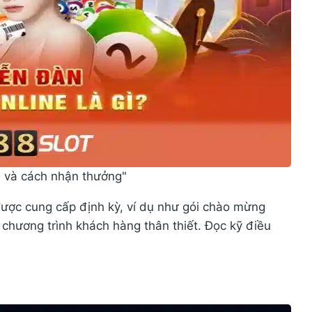
 và cách nhận thưởng"
ược cung cấp định kỳ, ví dụ như gói chào mừng
 chương trình khách hàng thân thiết. Đọc kỹ điều