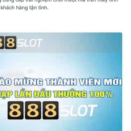
 khách hàng tận tình.