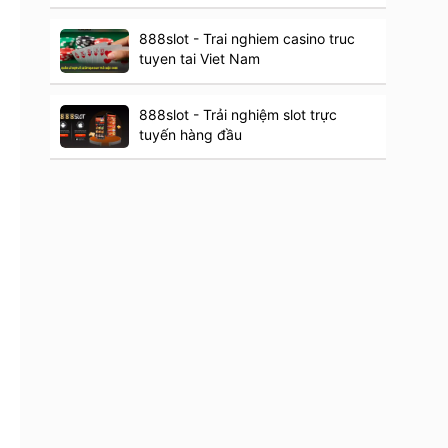
888slot - Trai nghiem casino truc
tuyen tai Viet Nam
888slot - Trải nghiệm slot trực
tuyến hàng đầu