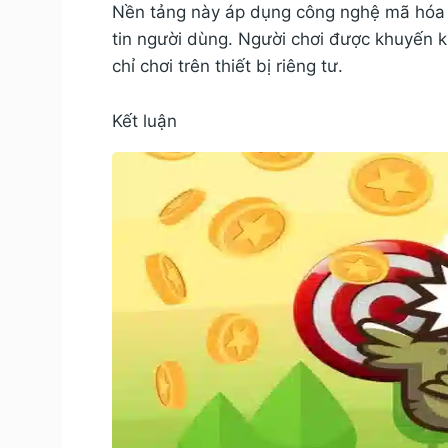
Nền tảng này áp dụng công nghệ mã hóa
tin người dùng. Người chơi được khuyến k
chỉ chơi trên thiết bị riêng tư.
Kết luận