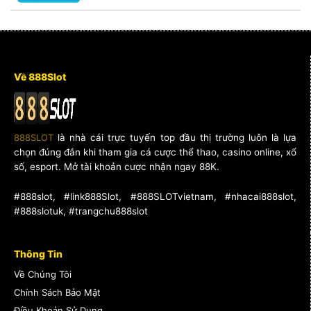
Về 888Slot
888SLOT
là nhà cái trực tuyến top đầu thị trường luôn là lựa
chọn đúng đắn khi tham gia cá cược thể thao, casino online, xổ
số, esport. Mở tài khoản cược nhận ngay 88K.
#888slot, #link888Slot, #888SLOTvietnam, #nhacai888slot,
#888slotuk, #trangchu888slot
Thông Tin
Về Chúng Tôi
Chính Sách Bảo Mật
Điều Khoản Sử Dụng