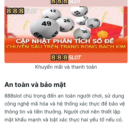
Khuyến mãi và thanh toán
An toàn và bảo mật
888slot chú trọng đến an toàn người chơi, sử dụng
công nghệ mã hóa và hệ thống xác thực để bảo vệ
thông tin và tiền thưởng. Người chơi nên thiết lập
mật khẩu mạnh và bật xác thực hai yếu tố nếu có.