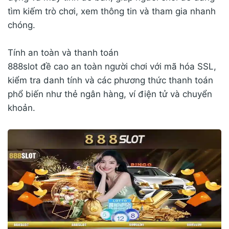
tìm kiếm trò chơi, xem thông tin và tham gia nhanh
chóng.
Tính an toàn và thanh toán
888slot đề cao an toàn người chơi với mã hóa SSL,
kiểm tra danh tính và các phương thức thanh toán
phổ biến như thẻ ngân hàng, ví điện tử và chuyển
khoản.