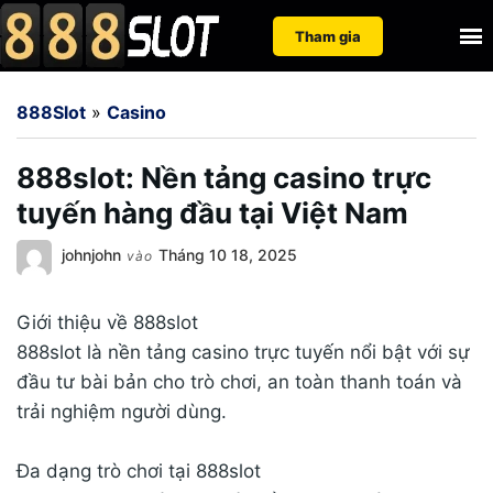
Nhảy
Tìm
Tham gia
đến
kiếm
nội
cho:
888Slot
»
Casino
dung
888slot: Nền tảng casino trực
tuyến hàng đầu tại Việt Nam
johnjohn
Tháng 10 18, 2025
vào
Giới thiệu về 888slot
888slot là nền tảng casino trực tuyến nổi bật với sự
đầu tư bài bản cho trò chơi, an toàn thanh toán và
trải nghiệm người dùng.
Đa dạng trò chơi tại 888slot