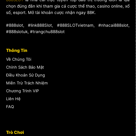
chọn đúng đắn khi tham gia cá cược thể thao, casino online, xổ
số, esport. Mở tài khoản cược nhận ngay 88K.
#888slot, #link888Slot, #888SLOTvietnam, #nhacai888slot,
#888slotuk, #trangchu888slot
Thông Tin
Về Chúng Tôi
Chính Sách Bảo Mật
Điều Khoản Sử Dụng
Miễn Trừ Trách Nhiệm
Chương Trình VIP
Liên Hệ
FAQ
Trò Chơi