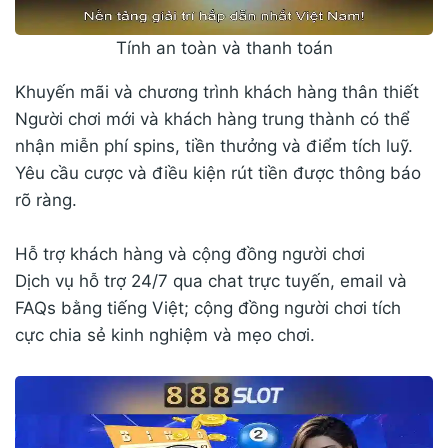
Tính an toàn và thanh toán
Khuyến mãi và chương trình khách hàng thân thiết
Người chơi mới và khách hàng trung thành có thể
nhận miễn phí spins, tiền thưởng và điểm tích luỹ.
Yêu cầu cược và điều kiện rút tiền được thông báo
rõ ràng.
Hỗ trợ khách hàng và cộng đồng người chơi
Dịch vụ hỗ trợ 24/7 qua chat trực tuyến, email và
FAQs bằng tiếng Việt; cộng đồng người chơi tích
cực chia sẻ kinh nghiệm và mẹo chơi.