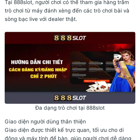
Tại 888slot, người chơi có thể tham gia hàng trăm
trò chơi từ máy đánh xèng đến các trò chơi bài và
sòng bạc live với dealer thật.
Đa dạng trò chơi tại 888slot
Giao diện người dùng thân thiện
Giao diện được thiết kế trực quan, tối ưu cho di
động và máy tính để bàn, giúp người chơi dễ dàng