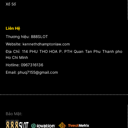
Xổ Số
Liên Hệ
Thương hiệu: 888SLOT
Website:
kennethdhamptonlaw.com
Địa Chỉ:
114 PHU THO HOA P. PTH Quan Tan Phu Thanh pho
Ho Chi Minh
Hotline:
0967316136
Email: phuq7155@gmail.com
Bảo Mật: