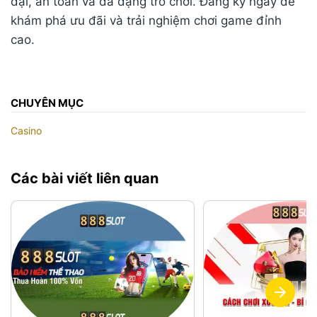
đại, an toàn và đa dạng trò chơi. Đăng ký ngay để
khám phá ưu đãi và trải nghiệm chơi game đỉnh
cao.
CHUYÊN MỤC
Casino
Các bài viết liên quan