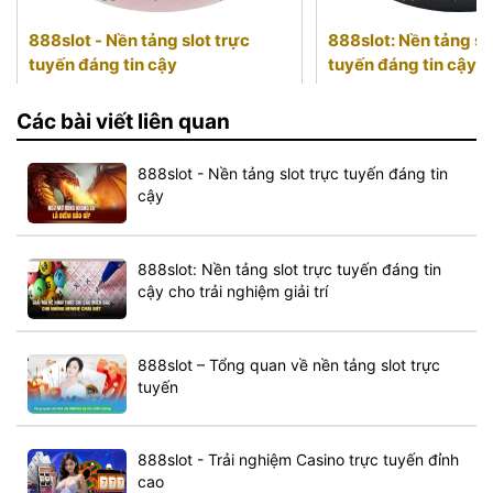
888slot - Nền tảng slot trực
888slot: Nền tảng sl
tuyến đáng tin cậy
tuyến đáng tin cậy c
nghiệm giải trí
Các bài viết liên quan
888slot - Nền tảng slot trực tuyến đáng tin
cậy
888slot: Nền tảng slot trực tuyến đáng tin
cậy cho trải nghiệm giải trí
888slot – Tổng quan về nền tảng slot trực
tuyến
888slot - Trải nghiệm Casino trực tuyến đỉnh
cao