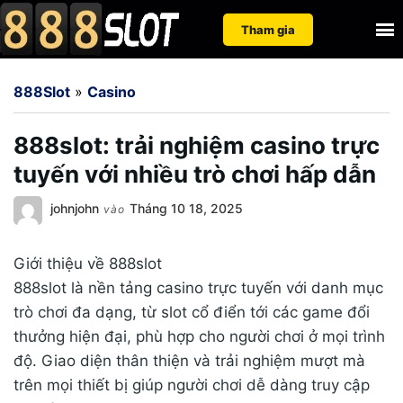
Nhảy
Tìm
Tham gia
đến
kiếm
nội
cho:
888Slot
»
Casino
dung
888slot: trải nghiệm casino trực
tuyến với nhiều trò chơi hấp dẫn
johnjohn
Tháng 10 18, 2025
vào
Giới thiệu về 888slot
888slot là nền tảng casino trực tuyến với danh mục
trò chơi đa dạng, từ slot cổ điển tới các game đổi
thưởng hiện đại, phù hợp cho người chơi ở mọi trình
độ. Giao diện thân thiện và trải nghiệm mượt mà
trên mọi thiết bị giúp người chơi dễ dàng truy cập