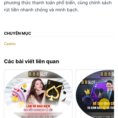
phương thức thanh toán phổ biến, cùng chính sách
rút tiền nhanh chóng và minh bạch.
CHUYÊN MỤC
Casino
Các bài viết liên quan