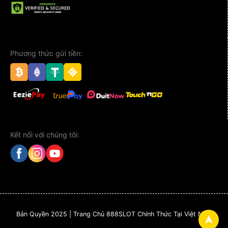
Phương thức gửi tiền:
Kết nối với chúng tôi:
Bản Quyền 2025 | Trang Chủ 888SLOT Chính Thức Tại Việt Nam
➤