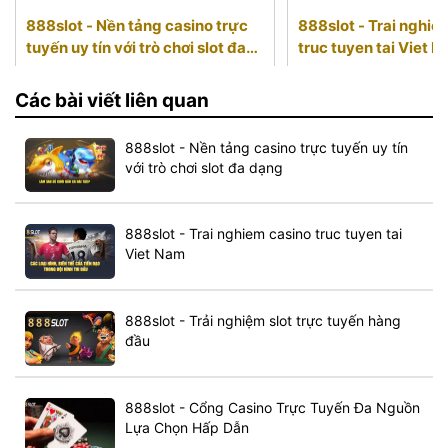
888slot - Nền tảng casino trực
888slot - Trai nghie
tuyến uy tín với trò chơi slot đa
truc tuyen tai Viet 
dạng
Các bài viết liên quan
888slot - Nền tảng casino trực tuyến uy tín
với trò chơi slot đa dạng
888slot - Trai nghiem casino truc tuyen tai
Viet Nam
888slot - Trải nghiệm slot trực tuyến hàng
đầu
888slot - Cổng Casino Trực Tuyến Đa Nguồn
Lựa Chọn Hấp Dẫn