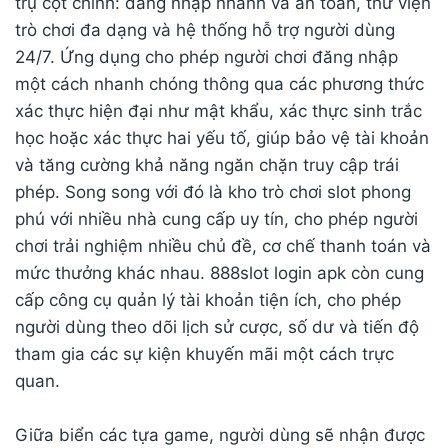
trụ cột chính: đăng nhập nhanh và an toàn, thư viện
trò chơi đa dạng và hệ thống hỗ trợ người dùng
24/7. Ứng dụng cho phép người chơi đăng nhập
một cách nhanh chóng thông qua các phương thức
xác thực hiện đại như mật khẩu, xác thực sinh trắc
học hoặc xác thực hai yếu tố, giúp bảo vệ tài khoản
và tăng cường khả năng ngăn chặn truy cập trái
phép. Song song với đó là kho trò chơi slot phong
phú với nhiều nhà cung cấp uy tín, cho phép người
chơi trải nghiệm nhiều chủ đề, cơ chế thanh toán và
mức thưởng khác nhau. 888slot login apk còn cung
cấp công cụ quản lý tài khoản tiện ích, cho phép
người dùng theo dõi lịch sử cược, số dư và tiến độ
tham gia các sự kiện khuyến mãi một cách trực
quan.
Giữa biển các tựa game, người dùng sẽ nhận được