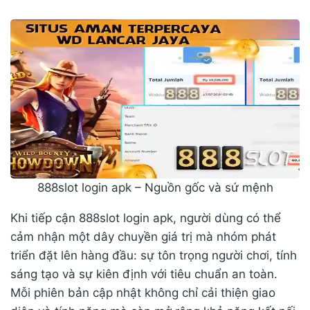
888slot login apk – Nguồn gốc và sứ mệnh
Khi tiếp cận 888slot login apk, người dùng có thể
cảm nhận một dây chuyền giá trị mà nhóm phát
triển đặt lên hàng đầu: sự tôn trọng người chơi, tính
sáng tạo và sự kiên định với tiêu chuẩn an toàn.
Mỗi phiên bản cập nhật không chỉ cải thiện giao