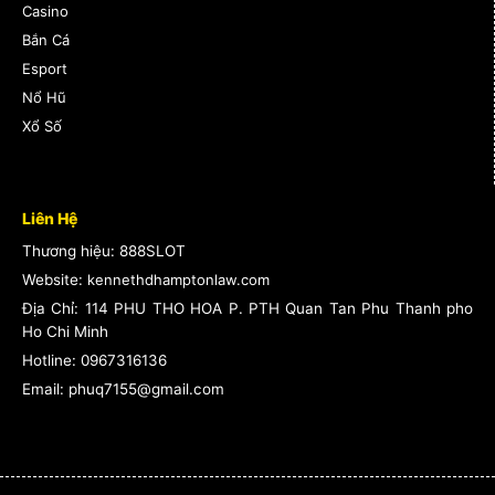
Casino
Bắn Cá
Esport
Nổ Hũ
Xổ Số
Liên Hệ
Thương hiệu: 888SLOT
Website:
kennethdhamptonlaw.com
Địa Chỉ:
114 PHU THO HOA P. PTH Quan Tan Phu Thanh pho
Ho Chi Minh
Hotline:
0967316136
Email: phuq7155@gmail.com