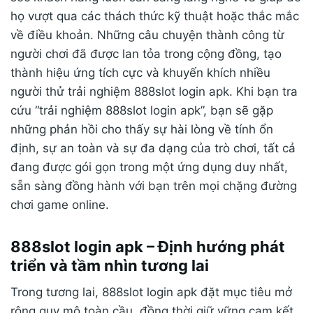
họ vượt qua các thách thức kỹ thuật hoặc thắc mắc
về điều khoản. Những câu chuyện thành công từ
người chơi đã được lan tỏa trong cộng đồng, tạo
thành hiệu ứng tích cực và khuyến khích nhiều
người thử trải nghiệm 888slot login apk. Khi bạn tra
cứu “trải nghiệm 888slot login apk”, bạn sẽ gặp
những phản hồi cho thấy sự hài lòng về tính ổn
định, sự an toàn và sự đa dạng của trò chơi, tất cả
đang được gói gọn trong một ứng dụng duy nhất,
sẵn sàng đồng hành với bạn trên mọi chặng đường
chơi game online.
888slot login apk – Định hướng phát
triển và tầm nhìn tương lai
Trong tương lai, 888slot login apk đặt mục tiêu mở
rộng quy mô toàn cầu, đồng thời giữ vững cam kết