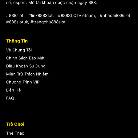
số, esport. Mở tài khoản cược nhận ngay 88K.
#888slot, #link888Slot, #888SLOTvietnam, #nhacai888slot,
#888slotuk, #trangchu888slot
Thông Tin
Về Chúng Tôi
Chính Sách Bảo Mật
Điều Khoản Sử Dụng
Miễn Trừ Trách Nhiệm
Chương Trình VIP
Liên Hệ
FAQ
Trò Chơi
Thể Thao