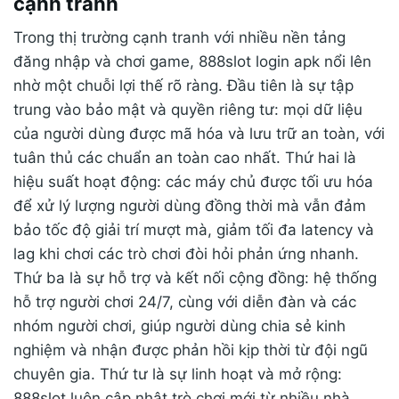
cạnh tranh
Trong thị trường cạnh tranh với nhiều nền tảng
đăng nhập và chơi game, 888slot login apk nổi lên
nhờ một chuỗi lợi thế rõ ràng. Đầu tiên là sự tập
trung vào bảo mật và quyền riêng tư: mọi dữ liệu
của người dùng được mã hóa và lưu trữ an toàn, với
tuân thủ các chuẩn an toàn cao nhất. Thứ hai là
hiệu suất hoạt động: các máy chủ được tối ưu hóa
để xử lý lượng người dùng đồng thời mà vẫn đảm
bảo tốc độ giải trí mượt mà, giảm tối đa latency và
lag khi chơi các trò chơi đòi hỏi phản ứng nhanh.
Thứ ba là sự hỗ trợ và kết nối cộng đồng: hệ thống
hỗ trợ người chơi 24/7, cùng với diễn đàn và các
nhóm người chơi, giúp người dùng chia sẻ kinh
nghiệm và nhận được phản hồi kịp thời từ đội ngũ
chuyên gia. Thứ tư là sự linh hoạt và mở rộng:
888slot luôn cập nhật trò chơi mới từ nhiều nhà