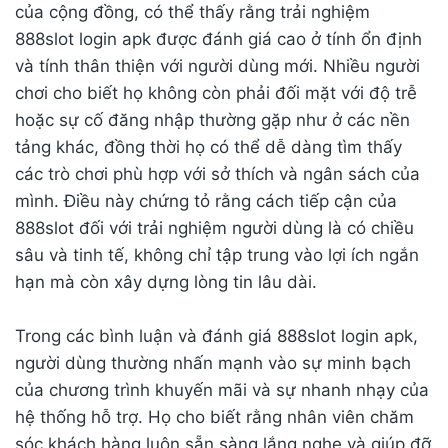
của cộng đồng, có thể thấy rằng trải nghiệm
888slot login apk được đánh giá cao ở tính ổn định
và tính thân thiện với người dùng mới. Nhiều người
chơi cho biết họ không còn phải đối mặt với độ trễ
hoặc sự cố đăng nhập thường gặp như ở các nền
tảng khác, đồng thời họ có thể dễ dàng tìm thấy
các trò chơi phù hợp với sở thích và ngân sách của
mình. Điều này chứng tỏ rằng cách tiếp cận của
888slot đối với trải nghiệm người dùng là có chiều
sâu và tinh tế, không chỉ tập trung vào lợi ích ngắn
hạn mà còn xây dựng lòng tin lâu dài.
Trong các bình luận và đánh giá 888slot login apk,
người dùng thường nhấn mạnh vào sự minh bạch
của chương trình khuyến mãi và sự nhanh nhạy của
hệ thống hỗ trợ. Họ cho biết rằng nhân viên chăm
sóc khách hàng luôn sẵn sàng lắng nghe và giúp đỡ