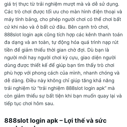
giá trị thực từ trải nghiệm mượt mà và dễ sử dụng.
Các trò chơi được tối ưu cho màn hình điện thoại và
máy tính bảng, cho phép người chơi có thể chơi bất
cứ khi nào và ở bất cứ đâu. Bên cạnh trò chơi,
888slot login apk cũng tích hợp các kênh thanh toán
đa dạng và an toàn, tự động hóa quá trình nạp rút
tiền để giảm thiểu thời gian chờ đợi. Dù bạn là
người mới hay người chơi kỳ cựu, giao diện người
dùng được thiết kế để giúp bạn tìm thấy trò chơi
phù hợp với phong cách của mình, nhanh chóng và
dễ dàng. Điều này không chỉ giúp tăng khả năng
trải nghiệm từ “trải nghiệm 888slot login apk” mà
còn giảm thiểu sự bất tiện khi bạn muốn quay lại và
tiếp tục chơi hôm sau.
888slot login apk – Lợi thế và sức