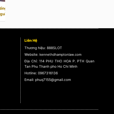
Cổng Casino Trực
888slot: Đánh giá nền tảng
888sl
Nguồn Lựa Chọn
casino trực tuyến uy tín
tuyế
Liên Hệ
Thương hiệu: 888SLOT
Website:
kennethdhamptonlaw.com
Địa Chỉ:
114 PHU THO HOA P. PTH Quan
Tan Phu Thanh pho Ho Chi Minh
Hotline:
0967316136
Email: phuq7155@gmail.com