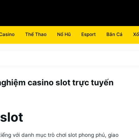
Casino
Thể Thao
Nổ Hũ
Esport
Bắn Cá
Xổ
 nghiệm casino slot trực tuyến
slot
tiếng với danh mục trò chơi slot phong phú, giao