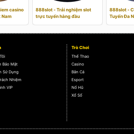
hiem casino
888slot - Trải nghiệm slot
888slot - 
et Nam
trực tuyến hàng đầu
Tuyến Đa 
Hấp Dẫn
n
Trò Chơi
Tôi
Thể Thao
h Bảo Mật
Casino
n Sử Dụng
Bắn Cá
Trách Nhiệm
Esport
ình VIP
Nổ Hũ
Xổ Số