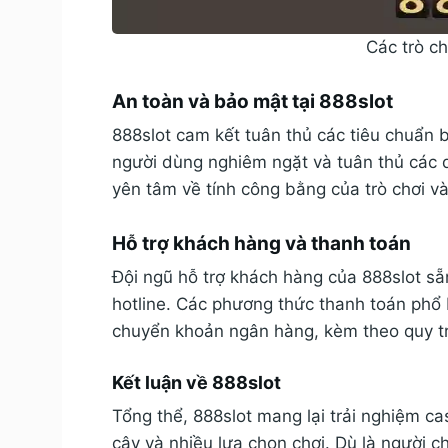
Các trò ch
An toàn và bảo mật tại 888slot
888slot cam kết tuân thủ các tiêu chuẩn b
người dùng nghiêm ngặt và tuân thủ các q
yên tâm về tính công bằng của trò chơi v
Hỗ trợ khách hàng và thanh toán
Đội ngũ hỗ trợ khách hàng của 888slot sẵn
hotline. Các phương thức thanh toán phổ b
chuyển khoản ngân hàng, kèm theo quy tr
Kết luận về 888slot
Tổng thể, 888slot mang lại trải nghiệm cas
cậy và nhiều lựa chọn chơi. Dù là người c