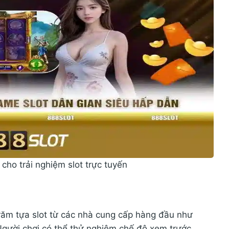
 cho trải nghiệm slot trực tuyến
răm tựa slot từ các nhà cung cấp hàng đầu như
Người chơi có thể thử nghiệm chế độ xem trước,